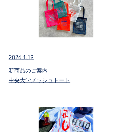
202
6
.1.1
9
新商品​のご案内
中央大学メッシュトート