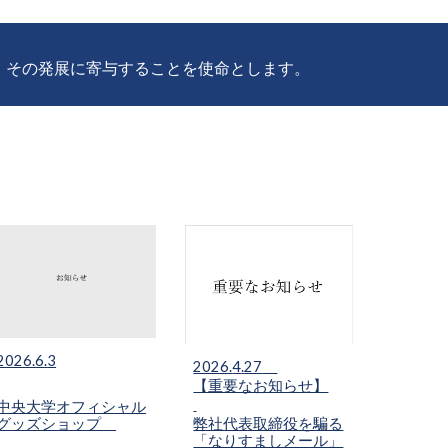
、その発展に寄与することを使命とします。
2026.
6
.
3
2026.
4
.
27
【重要なお知らせ】
中央大学オフィシャル
弊社代表取締役を騙る
グッズショップ
「なりすましメール」